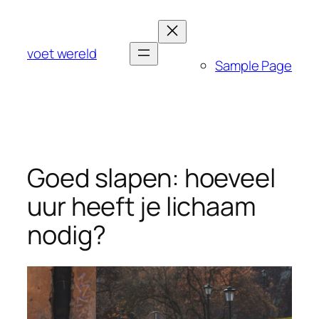
Ga
naar
de
voet wereld
Sample Page
inhoud
Goed slapen: hoeveel
uur heeft je lichaam
nodig?