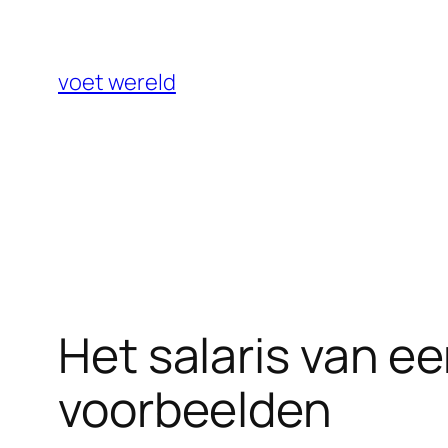
Ga
naar
de
voet wereld
inhoud
Het salaris van ee
voorbeelden