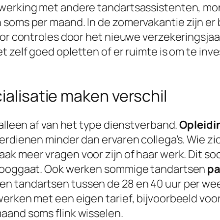
nwerking met andere tandartsassistenten, mo
soms per maand. In de zomervakantie zijn er b
oor controles door het nieuwe verzekeringsjaa
 zelf goed opletten of er ruimte is om te inv
ialisatie maken verschil
 alleen af van het type dienstverband.
Opleidi
erdienen minder dan ervaren collega’s. Wie zi
vaak meer vragen voor zijn of haar werk. Dit so
omhooggaat. Ook werken sommige tandartsen
pa
n tandartsen tussen de 28 en 40 uur per week.
werken met een eigen tarief, bijvoorbeeld voo
aand soms flink wisselen.