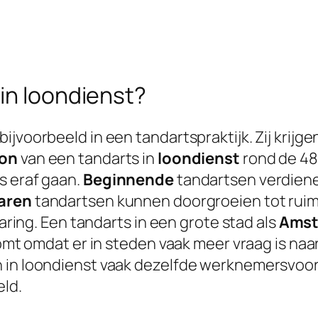
in loondienst?
jvoorbeeld in een tandartspraktijk. Zij krijge
oon
van een tandarts in
loondienst
rond de 48
s eraf gaan.
Beginnende
tandartsen verdiene
aren
tandartsen kunnen doorgroeien tot rui
varing. Een tandarts in een grote stad als
Amst
komt omdat er in steden vaak meer vraag is naa
n in loondienst vaak dezelfde werknemersvoo
eld.