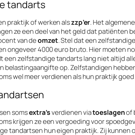
ge tandarts
 praktijk of werken als
zzp’er
. Het algemene 
ngen ze een deel van het geld dat patiënten b
ocent van de
omzet
. Stel dat een zelfstandi
ten ongeveer 4000 euro bruto. Hier moeten no
en zelfstandige tandarts lang niet altijd all
 hun belastingaangifte op. Zelfstandigen hebb
oms wel meer verdienen als hun praktijk goed
tandartsen
tsen soms
extra’s
verdienen via
toeslagen
of 
Soms krijgen ze een vergoeding voor spoedge
ge tandartsen hun eigen praktijk. Zij kunnen