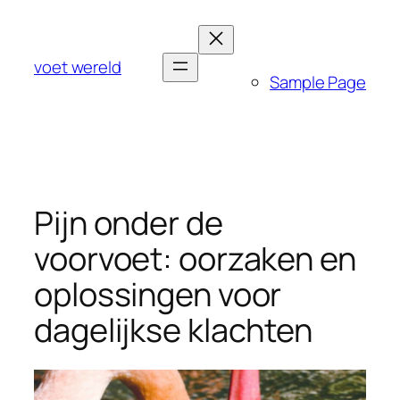
Ga
naar
de
voet wereld
Sample Page
inhoud
Pijn onder de
voorvoet: oorzaken en
oplossingen voor
dagelijkse klachten