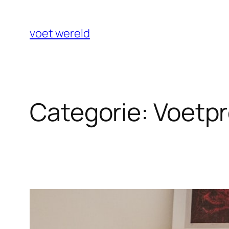
Ga
naar
voet wereld
de
inhoud
Categorie:
Voetpr