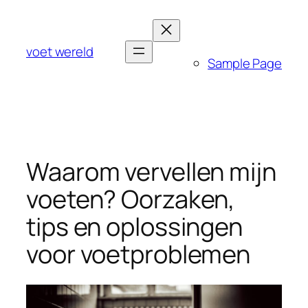
Ga
naar
de
voet wereld
Sample Page
inhoud
Waarom vervellen mijn
voeten? Oorzaken,
tips en oplossingen
voor voetproblemen