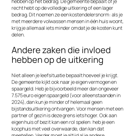
hebben op het bedrag. De gemeente bepaalt of je
recht hebt op de volledige uitkering of een lager
bedrag. Dit noemen ze een kostendelersnorm: als je
met meerdere volwassen mensen in één huis woont,
krijg je allemaal iets minder omdat je de kosten kunt
delen.
Andere zaken die invloed
hebben op de uitkering
Niet alleen je leefsituatie bepaalt hoeveel je krijgt.
De gemeente kijkt ook naar je eigen vermogen en
spaargeld. Heb je bijvoorbeeld meer dan ongeveer
7.575 euro eigen spaargeld (voor alleenstaanden in
2024), dan kun je minder of helemaal geen
bijstandsuitkering ontvangen. Voor mensen met een
partner of gezin is deze grens iets hoger. Ook aan
eigen huis of bezit kan een rol spelen: heb je een
koophuis met veel overwaarde, dan kan dat
meetellen. Verder moet je altijd al je andere