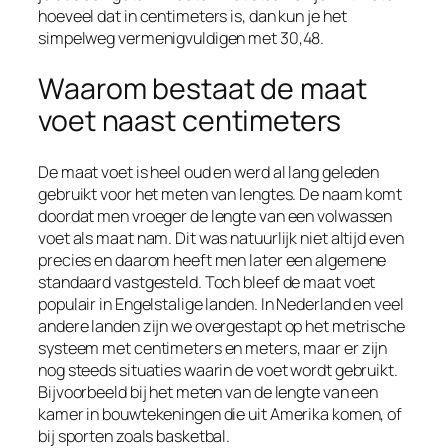
hoeveel dat in centimeters is, dan kun je het
simpelweg vermenigvuldigen met 30,48.
Waarom bestaat de maat
voet naast centimeters
De maat voet is heel oud en werd al lang geleden
gebruikt voor het meten van lengtes. De naam komt
doordat men vroeger de lengte van een volwassen
voet als maat nam. Dit was natuurlijk niet altijd even
precies en daarom heeft men later een algemene
standaard vastgesteld. Toch bleef de maat voet
populair in Engelstalige landen. In Nederland en veel
andere landen zijn we overgestapt op het metrische
systeem met centimeters en meters, maar er zijn
nog steeds situaties waarin de voet wordt gebruikt.
Bijvoorbeeld bij het meten van de lengte van een
kamer in bouwtekeningen die uit Amerika komen, of
bij sporten zoals basketbal.