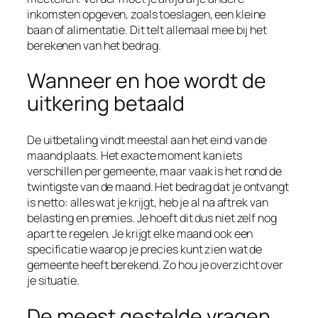
inkomsten opgeven, zoals toeslagen, een kleine
baan of alimentatie. Dit telt allemaal mee bij het
berekenen van het bedrag.
Wanneer en hoe wordt de
uitkering betaald
De uitbetaling vindt meestal aan het eind van de
maand plaats. Het exacte moment kan iets
verschillen per gemeente, maar vaak is het rond de
twintigste van de maand. Het bedrag dat je ontvangt
is netto: alles wat je krijgt, heb je al na aftrek van
belasting en premies. Je hoeft dit dus niet zelf nog
apart te regelen. Je krijgt elke maand ook een
specificatie waarop je precies kunt zien wat de
gemeente heeft berekend. Zo hou je overzicht over
je situatie.
De meest gestelde vragen