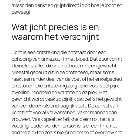
misschien denkt en grijpt direct in op hoe je loopt en
beweegt.
Wat jicht precies is en
waarom het verschijnt
Jicht is een ontsteking die ontstaat door een
ophoping van urinezuur in het bloed. Dat zuur vormt
kleine kristallen die zich ophopen in een gewricht.
Meestal gebeurt dit in de grote teen, maar soms
raakt een ander deel van de voet of het enkelgebied
ontstoken. Die ontsteking zorgt snel voor veel pijn,
zwelling, roodheid en warmte op de plek. Het
gewricht wordt vaak zo pijnlijk dat zelfs het gewicht
van een deken als ondraaglijk voelt. De aanval van
jicht treft vooral volwassenen, vaker mannen dan
vrouwen. Vaak speelt erfelijkheid een rol, net als
voeding, ouder worden, en soms is er een link met
andere ziekten zoals nierproblemen of overgewicht.