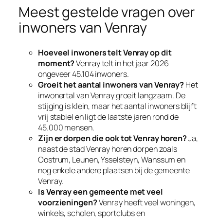
Meest gestelde vragen over
inwoners van Venray
Hoeveel inwoners telt Venray op dit
moment?
Venray telt in het jaar 2026
ongeveer 45.104 inwoners.
Groeit het aantal inwoners van Venray?
Het
inwonertal van Venray groeit langzaam. De
stijging is klein, maar het aantal inwoners blijft
vrij stabiel en ligt de laatste jaren rond de
45.000 mensen.
Zijn er dorpen die ook tot Venray horen?
Ja,
naast de stad Venray horen dorpen zoals
Oostrum, Leunen, Ysselsteyn, Wanssum en
nog enkele andere plaatsen bij de gemeente
Venray.
Is Venray een gemeente met veel
voorzieningen?
Venray heeft veel woningen,
winkels, scholen, sportclubs en