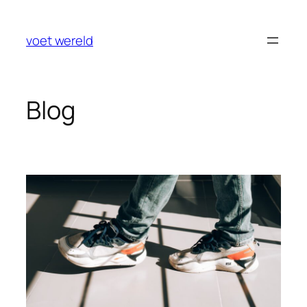
Ga
naar
voet wereld
de
inhoud
Blog