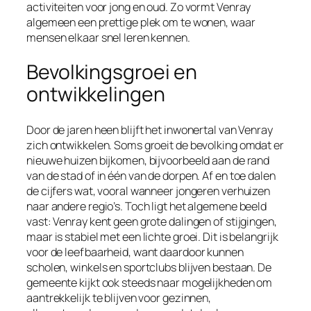
activiteiten voor jong en oud. Zo vormt Venray
algemeen een prettige plek om te wonen, waar
mensen elkaar snel leren kennen.
Bevolkingsgroei en
ontwikkelingen
Door de jaren heen blijft het inwonertal van Venray
zich ontwikkelen. Soms groeit de bevolking omdat er
nieuwe huizen bijkomen, bijvoorbeeld aan de rand
van de stad of in één van de dorpen. Af en toe dalen
de cijfers wat, vooral wanneer jongeren verhuizen
naar andere regio’s. Toch ligt het algemene beeld
vast: Venray kent geen grote dalingen of stijgingen,
maar is stabiel met een lichte groei. Dit is belangrijk
voor de leefbaarheid, want daardoor kunnen
scholen, winkels en sportclubs blijven bestaan. De
gemeente kijkt ook steeds naar mogelijkheden om
aantrekkelijk te blijven voor gezinnen,