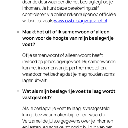
door de deurwaarder die het beslag legt op je
inkomen. Je kunt deze berekening zelf
controleren via online rekenhulpen op officiële
websites, zoals
www.uwbeslagvrijevoet.nl
.
Maakt het uit of ik samenwoon of alleen
woon voor de hoogte van mijn beslagvrije
voet?
Of je samenwoont of alleen woont heeft
invloed op je beslagvrije voet. Bij samenwonen
kan het inkomen van je partner meetellen,
waardoor het bedrag dat je mag houden soms
lager uitvalt.
Wat als mijn beslagvrije voet te laag wordt
vastgesteld?
Als je beslagvrije voet te laag is vastgesteld
kun je bezwaar maken bij de deurwaarder.
Verzamel de juiste gegevens over je inkomen
en lasten, en schakel zo nodig hulp in van het